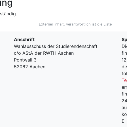
ung
ständig.
Externer Inhalt, verantwortlich ist die Liste
Anschrift
Sp
Wahlausschuss der Studierendenschaft
Di
c/o AStA der RWTH Aachen
fi
Pontwall 3
12
52062 Aachen
de
fo
Te
er
fi
24
au
ko
E-