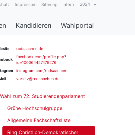
chutz
Impressum
Sitemap
Intern
en
Kandidieren
Wahlportal
bsite
rcdsaachen.de
facebook.com/profile.php?
cebook
id=100064457479276
stagram
instagram.com/rcdsaachen
Mail
vorsitz@rcdsaachen.de
Wahl zum 72. Studierendenparlament
Grüne Hochschulgruppe
Allgemeine Fachschaftsliste
Ring Christlich-Demokratischer